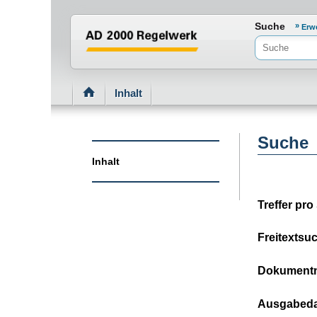
Normenportal Barrierefreiheit
Suche
Erw
Inhalt
Suche
Inhalt
Treffer pro 
Freitextsu
Dokument
Ausgabed