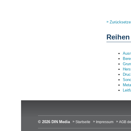
Zurücksetze
Reihen
Ausr
Bere
Grun
Hers
Druc
Sond
Meta
Leit
© 2026 DIN Media
Startseite
Impressum
AGB de