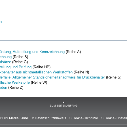
n
üstung, Aufstellung und Kennzeichnung
(Reihe A)
chnung
(Reihe B)
dsätze
(Reihe G)
tellung und Prüfung
(Reihe HP)
kbehälter aus nichtmetallischen Werkstoffen
(Reihe N)
erfälle, Allgemeiner Standsicherheitsnachweis für Druckbehälter
(Reihe S)
llische Werkstoffe
(Reihe W)
faden
(Reihe Z)
ZUM SEITENANFANG
r DIN Media GmbH
Datenschutzhinweis
Cookie-Richtlinie
Cookie-Einstel