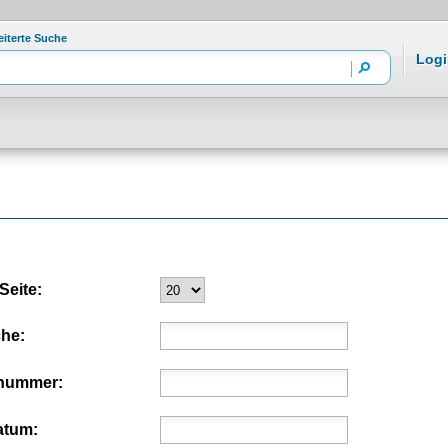
eiterte Suche
Logi
Seite:
che:
nummer:
atum: